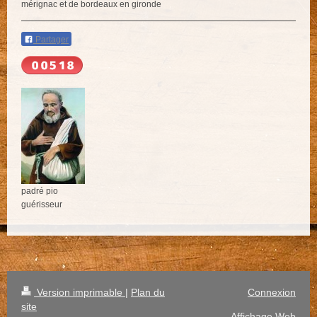
mérignac et de bordeaux en gironde
Partager
padré pio
guérisseur
Version imprimable
|
Plan du
Connexion
site
Affichage Web