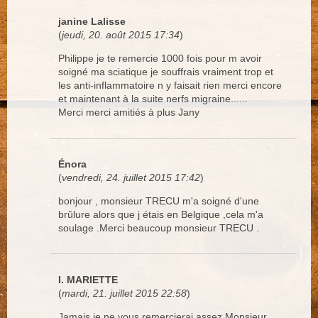
janine Lalisse
(
jeudi, 20. août 2015 17:34
)
Philippe je te remercie 1000 fois pour m avoir
soigné ma sciatique je souffrais vraiment trop et
les anti-inflammatoire n y faisait rien merci encore
et maintenant à la suite nerfs migraine......
Merci merci amitiés à plus Jany
Énora
(
vendredi, 24. juillet 2015 17:42
)
bonjour , monsieur TRECU m'a soigné d'une
brûlure alors que j étais en Belgique ,cela m'a
soulage .Merci beaucoup monsieur TRECU .
I. MARIETTE
(
mardi, 21. juillet 2015 22:58
)
Jamais je ne vous remercierai assez Monsieur