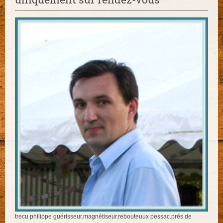
trecu philippe guérisseur.magnétiseur.rebouteuux pessac.prés de