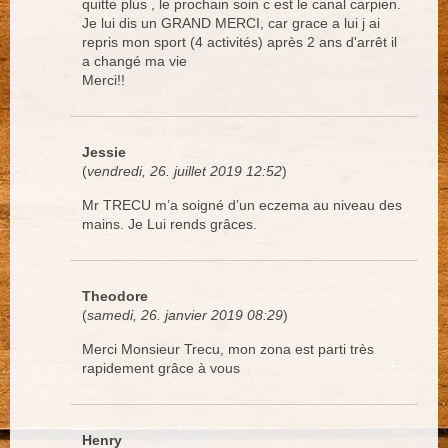
quitte plus , le prochain soin c est le canal carpien.
Je lui dis un GRAND MERCI, car grace a lui j ai
repris mon sport (4 activités) après 2 ans d'arrêt il
a changé ma vie
Merci!!
Jessie
(
vendredi, 26. juillet 2019 12:52
)
Mr TRECU m’a soigné d’un eczema au niveau des
mains. Je Lui rends grâces.
Theodore
(
samedi, 26. janvier 2019 08:29
)
Merci Monsieur Trecu, mon zona est parti très
rapidement grâce à vous
Henry