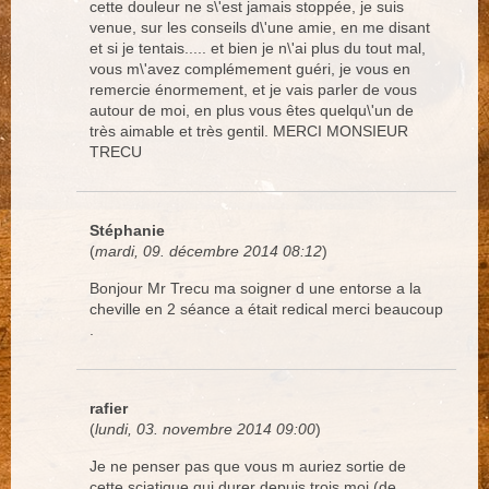
cette douleur ne s\'est jamais stoppée, je suis
venue, sur les conseils d\'une amie, en me disant
et si je tentais..... et bien je n\'ai plus du tout mal,
vous m\'avez complémement guéri, je vous en
remercie énormement, et je vais parler de vous
autour de moi, en plus vous êtes quelqu\'un de
très aimable et très gentil. MERCI MONSIEUR
TRECU
Stéphanie
(
mardi, 09. décembre 2014 08:12
)
Bonjour Mr Trecu ma soigner d une entorse a la
cheville en 2 séance a était redical merci beaucoup
.
rafier
(
lundi, 03. novembre 2014 09:00
)
Je ne penser pas que vous m auriez sortie de
cette sciatique qui durer depuis trois moi (de