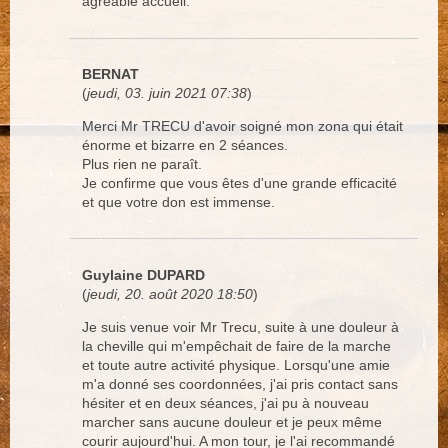
agréable accueil.
BERNAT
(
jeudi, 03. juin 2021 07:38
)
Merci Mr TRECU d'avoir soigné mon zona qui était
énorme et bizarre en 2 séances.
Plus rien ne paraît.
Je confirme que vous êtes d'une grande efficacité
et que votre don est immense.
Guylaine DUPARD
(
jeudi, 20. août 2020 18:50
)
Je suis venue voir Mr Trecu, suite à une douleur à
la cheville qui m'empêchait de faire de la marche
et toute autre activité physique. Lorsqu'une amie
m'a donné ses coordonnées, j'ai pris contact sans
hésiter et en deux séances, j'ai pu à nouveau
marcher sans aucune douleur et je peux même
courir aujourd'hui. A mon tour, je l'ai recommandé