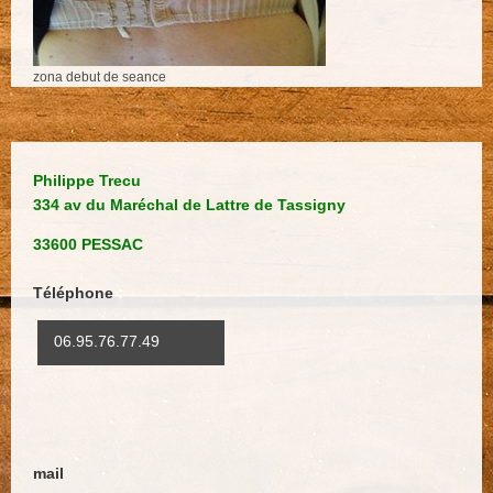
zona debut de seance
Philippe Trecu
334 av du Maréchal de Lattre de Tassigny
33600 PESSAC
Téléphone
:
06.95.76.77.49
mail