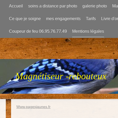
Accueil
soins a distance par photo
galerie photo
Ma
Ce que je soigne
mes engagements
Tarifs
Livre d'o
Coupeur de feu 06.95.76.77.49
Mentions légales
Magnétiseur -rebouteux
Www.pagesjaunes.fr